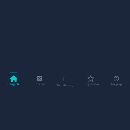
casino
help_outline
Trang chủ
Trò chơi
Khuyến mãi
Trợ giúp
Tiền thưởng
LoveJL là nền tảng game trực tuyến hàng đầu dành cho người chơi. Tận
hưởng
lovejl slot
, game bắn cá, live casino và nhiều hơn nữa.
App lovejl
mang đến trải nghiệm game di động mượt mà với thanh toán GCash tức thì.
Game LoveJL
Kiếm tiền
Khuyến mãi
Jackpot Bingo
Fruity Bonanza
Jackpot Fishing
Sugar Rush 1000
Về LoveJL