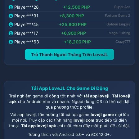
Player***28
+12,500 PHP
Super Ace
Player***91
+8,300 PHP
Fortune Gems 2
Player***45
+25,800 PHP
Golden Empire
Player***17
+6,900 PHP
Mega Fishing
Player***63
+18,200 PHP
Crazy777
Trở Thành Người Thắng Trên LoveJL
Tải App LoveJL Cho Game Di Động
Trải nghiệm game di động tốt nhất với
tải app lovejl
.
Tải lovejl
apk
cho Android nhẹ và nhanh. Người dùng iOS có thể cài đặt
qua phương thức profile.
Với app lovejl, tận hưởng tất cả tựa game
lovejl game
mọi lúc
mọi nơi. Truy cập các tính năng
lovejl com
trực tiếp từ điện
thoại.
Tải app lovejl apk
chỉ mất chưa đầy một phút để cài đặt.
Tương thích với Android 5.0+ và iOS 12.0+.