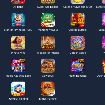
Ali Baba
Super Ace Deluxe
Gates of Olympus 1000
Sweet 
Starlight Princess 1000
Mahjong Ways 2
Charge Buffalo
Suga
Pinata Wins
Wisdom of Athena
Golden Genie
W
Magic Ace Wild Lock
Cowboys
Fruity Bonanza
Open 
Jackpot Fishing
Midas Fortune