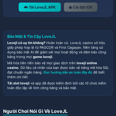
Tải LoveJL APK
Cài đặt iOS
Bảo Mật & Tin Cậy LoveJL
Lovejl có uy tín không?
Hoàn toàn có. LoveJL casino sở hữu
giấy phép hợp lệ từ PAGCOR và First Cagayan. Nền tảng sử
dụng bảo mật AI để giám sát mọi hoạt động và đảm bảo công
bằng trong mọi
game lovejl
.
Mã hóa tiên tiến bảo vệ mọi giao dịch trên
lovejl online
casino
. Dữ liệu cá nhân của bạn được bảo vệ bằng mã hóa SSL
đạt chuẩn ngân hàng.
Đọc hướng dẫn an toàn đầy đủ
để biết
thêm chi tiết.
Tải slot lovejl
và app đã được kiểm định bởi các tổ chức kiểm
toán độc lập về tính công bằng và bảo mật.
Người Chơi Nói Gì Về LoveJL