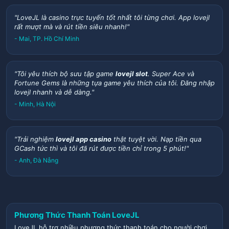
"LoveJL là casino trực tuyến tốt nhất tôi từng chơi. App lovejl
rất mượt mà và rút tiền siêu nhanh!"
- Mai, TP. Hồ Chí Minh
"Tôi yêu thích bộ sưu tập game
lovejl slot
. Super Ace và
Fortune Gems là những tựa game yêu thích của tôi. Đăng nhập
lovejl nhanh và dễ dàng."
- Minh, Hà Nội
"Trải nghiệm
lovejl app casino
thật tuyệt vời. Nạp tiền qua
GCash tức thì và tôi đã rút được tiền chỉ trong 5 phút!"
- Anh, Đà Nẵng
Phương Thức Thanh Toán LoveJL
LoveJL hỗ trợ nhiều phương thức thanh toán cho người chơi.