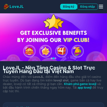
LoveJL
Đăng ký
Đăng nhập
LoveJL - Nền Tảng Casino & Slot Trực
Tuyến Hàng Đầu tại Việt Nam
Chào mừng đến với
LoveJL
, điểm đến hàng đầu cho giải trí casino
trực tuyến. Dù bạn đang tìm kiếm
lovejl slot
, game bắn cá hay live
dealer, lovejl có tất cả những gì bạn cần.
Khám phá game lovejl
và
bắt đầu hành trình chiến thắng ngay hôm nay. Tải
app lovejl
để truy
cập tức thì.