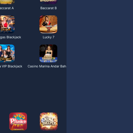
accarat A
Baccarat B
Blockchain Tai Xiu
gas Blackjack
Lucky 7
Ultimate Roulette
 VIP Blackjack
Casino Marina Andar Bahar
Ultimate Andar Bahar