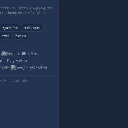
অনলাইন গেমিং প্ল্যাটফর্ম।
lovejl slot
, ফিশিং
 করুন।
lovejl অ্যাপ
তাৎক্ষণিক GCash
জ্যাকপট বিঙ্গো
ফ্রুটি বোনানজা
ম্পর্কে
নিরাপত্তা
ংরক্ষিত। | lovejl.click